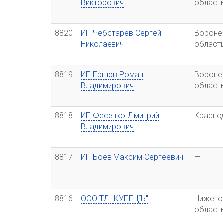
Викторович
област
8820
ИП Чеботарев Сергей
Вороне
Николаевич
област
8819
ИП Ершов Роман
Вороне
Владимирович
област
8818
ИП Фесенко Дмитрий
Красно
Владимирович
8817
ИП Боев Максим Сергеевич
—
8816
ООО ТД "КУПЕЦЪ"
Нижего
област