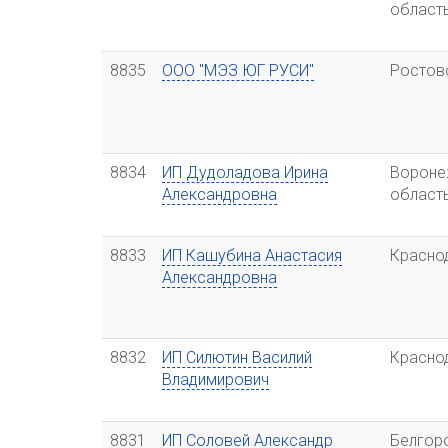
област
8835
ООО "МЭЗ ЮГ РУСИ"
Ростов
8834
ИП Дудоладова Ирина
Вороне
Александровна
област
8833
ИП Кашубина Анастасия
Красно
Александровна
8832
ИП Силютин Василий
Красно
Владимирович
8831
ИП Соловей Александр
Белгор