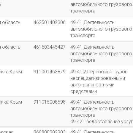
ь
автомобильного грузового
транспорта
я область
462501402306
49.41 Деятельность
автомобильного грузового
транспорта
я область
461603445427
49.41 Деятельность
автомобильного грузового
транспорта
лика Крым
911001463879
49.41.2 Перевозка грузов
неспециализированными
автотранспортными
средствами
лика Крым
911015008598
49.41 Деятельность
автомобильного грузового
транспорта
49.42 Предоставление услуг
перевозкам
жская
360800302303
49.41 Деятельность