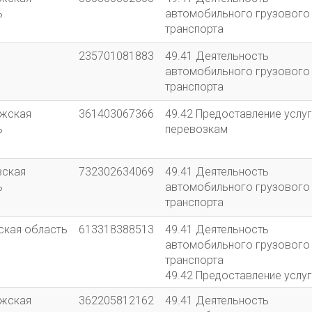
52.29 Деятельность
ь
автомобильного грузового
вспомогательная прочая,
транспорта
связанная с перевозками
235701081883
49.41 Деятельность
автомобильного грузового
транспорта
жская
361403067366
49.42 Предоставление услуг
ь
перевозкам
вская
732302634069
49.41 Деятельность
ь
автомобильного грузового
транспорта
ская область
613318388513
49.41 Деятельность
автомобильного грузового
транспорта
49.42 Предоставление услуг
перевозкам
жская
362205812162
49.41 Деятельность