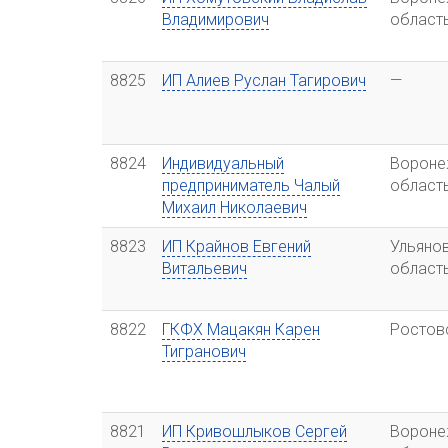
Владимирович
област
8825
ИП Алиев Руслан Тагирович
—
8824
Индивидуальный
Вороне
предприниматель Чалый
област
Михаил Николаевич
8823
ИП Крайнов Евгений
Ульяно
Витальевич
област
8822
ГКФХ Мацакян Карен
Ростов
Тигранович
8821
ИП Кривошлыков Сергей
Вороне