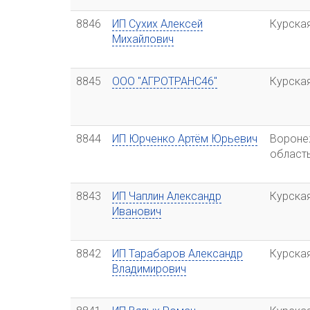
8846
ИП Сухих Алексей
Курска
Михайлович
8845
ООО "АГРОТРАНС46"
Курска
8844
ИП Юрченко Артём Юрьевич
Вороне
област
8843
ИП Чаплин Александр
Курска
Иванович
8842
ИП Тарабаров Александр
Курска
Владимирович