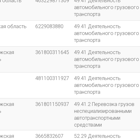
я область
463229871309
49.41 Деятельность
автомобильного грузового
транспорта
кая область
6229083880
49.41 Деятельность
автомобильного грузового
транспорта
жская
361800311645
49.41 Деятельность
ь
автомобильного грузового
транспорта
481100311927
49.41 Деятельность
автомобильного грузового
транспорта
жская
361801150937
49.41.2 Перевозка грузов
ь
неспециализированными
автотранспортными
средствами
жская
3665832607
52.29 Деятельность