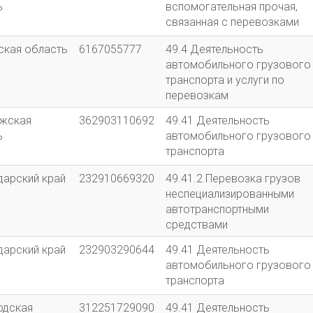
ь
вспомогательная прочая,
связанная с перевозками
ская область
6167055777
49.4 Деятельность
автомобильного грузового
транспорта и услуги по
перевозкам
жская
362903110692
49.41 Деятельность
ь
автомобильного грузового
транспорта
дарский край
232910669320
49.41.2 Перевозка грузов
неспециализированными
автотранспортными
средствами
дарский край
232903290644
49.41 Деятельность
автомобильного грузового
транспорта
одская
312251729090
49.41 Деятельность