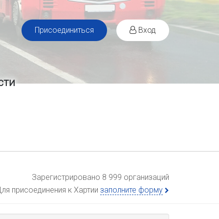
Присоединиться
Вход
сти
Зарегистрировано 8 999 организаций
ля присоединения к Хартии
заполните форму