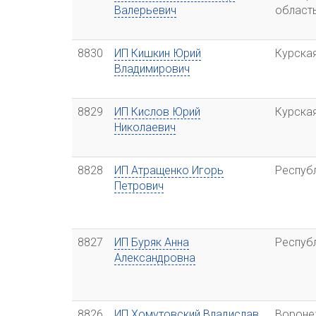
Валерьевич
област
8830
ИП Кишкин Юрий
Курска
Владимирович
8829
ИП Кислов Юрий
Курска
Николаевич
8828
ИП Атращенко Игорь
Респуб
Петрович
8827
ИП Буряк Анна
Респуб
Александровна
8826
ИП Хомутовский Владислав
Вороне