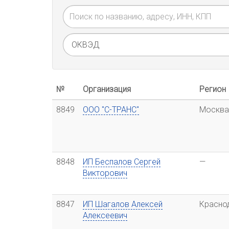
№
Организация
Регион
8849
ООО "С-ТРАНС"
Москва
8848
ИП Беспалов Сергей
—
Викторович
8847
ИП Шагалов Алексей
Красно
Алексеевич