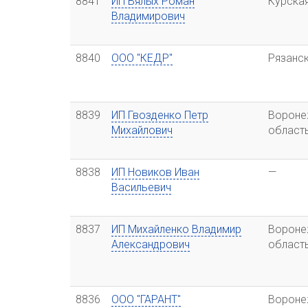
8841
ИП Вялых Роман
Курска
Владимирович
8840
ООО "КЕДР"
Рязанс
8839
ИП Гвозденко Петр
Вороне
Михайлович
област
8838
ИП Новиков Иван
—
Васильевич
8837
ИП Михайленко Владимир
Вороне
Александрович
област
8836
ООО "ГАРАНТ"
Вороне