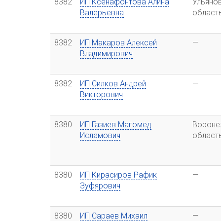
8382
ИП Ксенафонтова Алина
Ульяно
Валерьевна
област
8382
ИП Макаров Алексей
—
Владимирович
8382
ИП Силков Андрей
—
Викторович
8380
ИП Газиев Магомед
Вороне
Исламович
област
8380
ИП Кирасиров Рафик
—
Зуфярович
8380
ИП Сараев Михаил
—