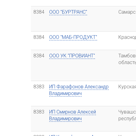
8384
ООО "БУРТРАНС"
Самарс
8384
ООО "МАБ-ПРОДУКТ"
Красно
8384
ООО УК "ПРОВИАНТ"
Тамбов
област
8383
ИП Фарафонов Александр
Курска
Владимирович
8383
ИП Смирнов Алексей
Чувашс
Владимирович
респуб