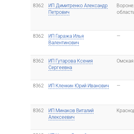
8362
ИП Димитренко Александр
Вороне
Петрович
област
8362
ИП Гаража Илья
—
Валентинович
8362
ИП Гутарова Ксения
Омская
Сергеевна
8362
ИП Кленкин Юрий Иванович
—
8362
ИП Минаков Виталий
Красно
Алексеевич