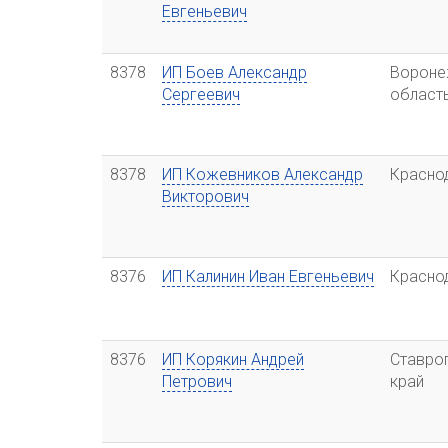
Евгеньевич
8378
ИП Боев Александр
Вороне
Сергеевич
област
8378
ИП Кожевников Александр
Красно
Викторович
8376
ИП Калинин Иван Евгеньевич
Красно
8376
ИП Корякин Андрей
Ставро
Петрович
край