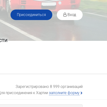
Присоединиться
Вход
сти
Зарегистрировано 8 999 организаций
ля присоединения к Хартии
заполните форму