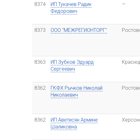
8374
ИП Тукачев Радик
—
Федорович
8373
ООО "МЕЖРЕГИОНТОРГ"
Ростов
8363
ИП Зубков Эдуард
Красно
Сергеевич
8362
ГКФХ Рычков Николай
Ростов
Николаевич
8362
ИП Аветисян Армине
Херсон
Шаликовна