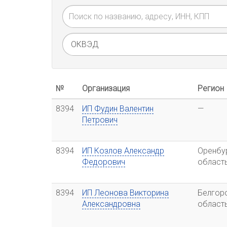
№
Организация
Регион
8394
ИП Фудин Валентин
—
Петрович
8394
ИП Козлов Александр
Оренбу
Федорович
област
8394
ИП Леонова Викторина
Белгор
Александровна
област