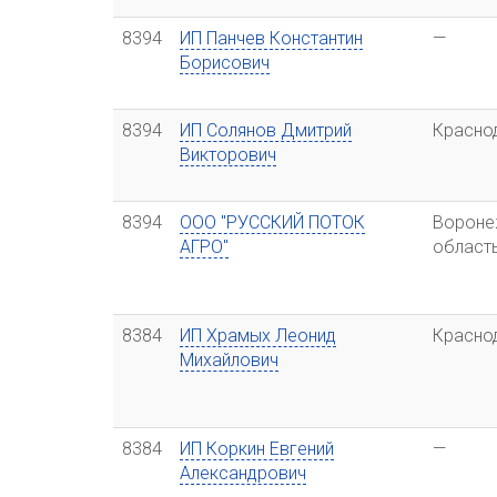
8394
ИП Панчев Константин
—
Борисович
8394
ИП Солянов Дмитрий
Красно
Викторович
8394
ООО "РУССКИЙ ПОТОК
Вороне
АГРО"
област
8384
ИП Храмых Леонид
Красно
Михайлович
8384
ИП Коркин Евгений
—
Александрович