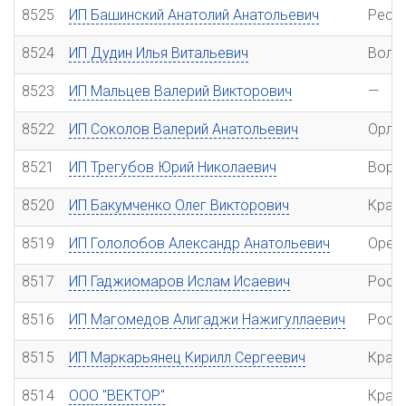
8525
ИП Башинский Анатолий Анатольевич
Респу
8524
ИП Дудин Илья Витальевич
Волг
8523
ИП Мальцев Валерий Викторович
—
8522
ИП Соколов Валерий Анатольевич
Орло
8521
ИП Трегубов Юрий Николаевич
Воро
8520
ИП Бакумченко Олег Викторович
Крас
8519
ИП Гололобов Александр Анатольевич
Орен
8517
ИП Гаджиомаров Ислам Исаевич
Рост
8516
ИП Магомедов Алигаджи Нажигуллаевич
Рост
8515
ИП Маркарьянец Кирилл Сергеевич
Крас
8514
ООО "ВЕКТОР"
Крас