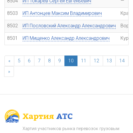
8504
ИП Токарев Сергей Евгеньевич
—
8503
ИП Антонцев Максим Владимирович
Крас
8502
ИП Пословский Александр Александрович
Воро
8501
ИП Мищенко Александр Александрович
Курс
«
5
6
7
8
9
10
11
12
13
14
»
Хартия участников рынка перевозок грузовым