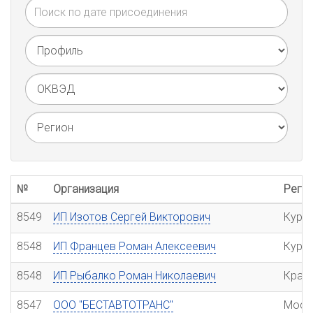
№
Организация
Реги
8549
ИП Изотов Сергей Викторович
Курс
8548
ИП Францев Роман Алексеевич
Курс
8548
ИП Рыбалко Роман Николаевич
Крас
8547
ООО "БЕСТАВТОТРАНС"
Моск