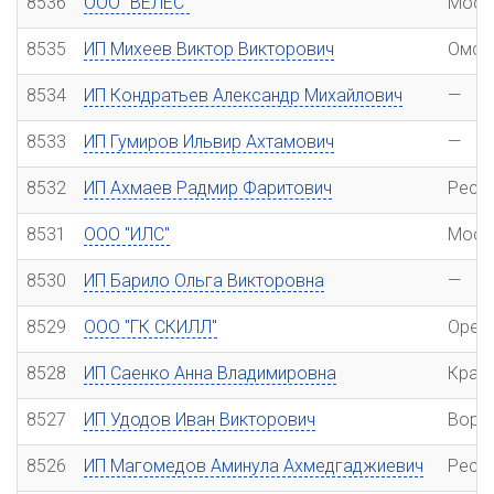
8536
ООО "ВЕЛЕС"
Моск
8535
ИП Михеев Виктор Викторович
Омск
8534
ИП Кондратьев Александр Михайлович
—
8533
ИП Гумиров Ильвир Ахтамович
—
8532
ИП Ахмаев Радмир Фаритович
Респ
8531
ООО "ИЛС"
Моск
8530
ИП Барило Ольга Викторовна
—
8529
ООО "ГК СКИЛЛ"
Орен
8528
ИП Саенко Анна Владимировна
Крас
8527
ИП Удодов Иван Викторович
Воро
8526
ИП Магомедов Аминула Ахмедгаджиевич
Респ