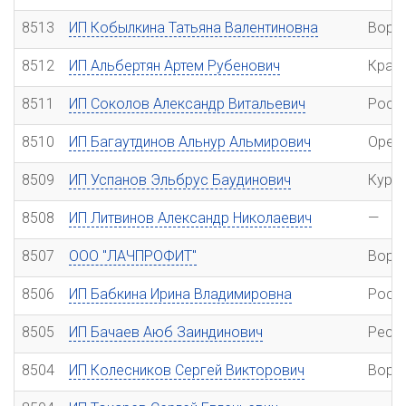
8513
ИП Кобылкина Татьяна Валентиновна
Воро
8512
ИП Альбертян Артем Рубенович
Крас
8511
ИП Соколов Александр Витальевич
Рост
8510
ИП Багаутдинов Альнур Альмирович
Орен
8509
ИП Успанов Эльбрус Баудинович
Курс
8508
ИП Литвинов Александр Николаевич
—
8507
ООО "ЛАЧПРОФИТ"
Воро
8506
ИП Бабкина Ирина Владимировна
Рост
8505
ИП Бачаев Аюб Заиндинович
Респ
8504
ИП Колесников Сергей Викторович
Воро