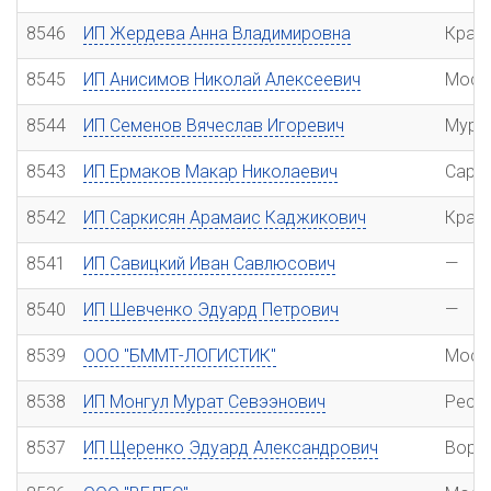
8546
ИП Жердева Анна Владимировна
Крас
8545
ИП Анисимов Николай Алексеевич
Моск
8544
ИП Семенов Вячеслав Игоревич
Мурм
8543
ИП Ермаков Макар Николаевич
Сара
8542
ИП Саркисян Арамаис Каджикович
Крас
8541
ИП Савицкий Иван Савлюсович
—
8540
ИП Шевченко Эдуард Петрович
—
8539
ООО "БММТ-ЛОГИСТИК"
Моск
8538
ИП Монгул Мурат Севээнович
Респ
8537
ИП Щеренко Эдуард Александрович
Воро