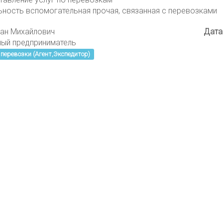
ьность вспомогательная прочая, связанная с перевозками
ан Михайлович
Дата
ный предприниматель
перевозки (Агент,Экспедитор)