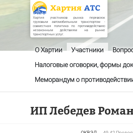
Хартия участников рынка перевозок
грузовым автомобильным транспортом -
совместная политика по противодействию
незаконным действиям на рынке
транспортных услуг.
О Хартии
Участники
Вопро
Налоговые оговорки, формы до
Меморандум о противодействии
ИП Лебедев Рома
ОКВЭД
49.42 Предос