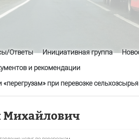
сы/Ответы
Инициативная группа
Ново
кументов и рекомендации
 «перегрузам» при перевозке сельхозсырья
н Михайлович
тавление услуг по перевозкам