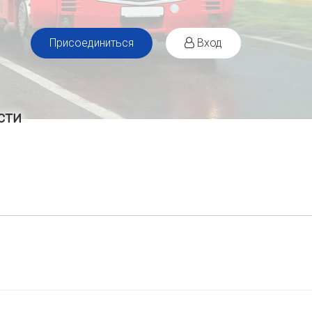
Присоединиться
Вход
сти