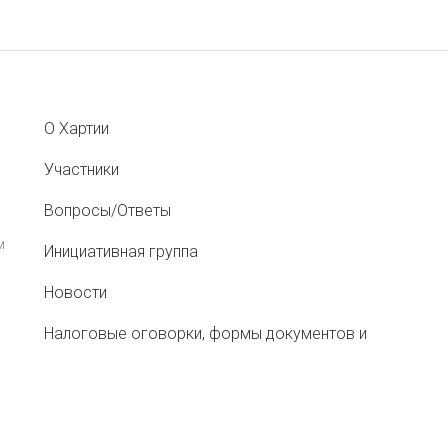
О Хартии
Участники
Вопросы/Ответы
м
Инициативная группа
Новости
Налоговые оговорки, формы документов и
рекомендации
Меморандум о противодействии «перегрузам»
при перевозке сельхозсырья