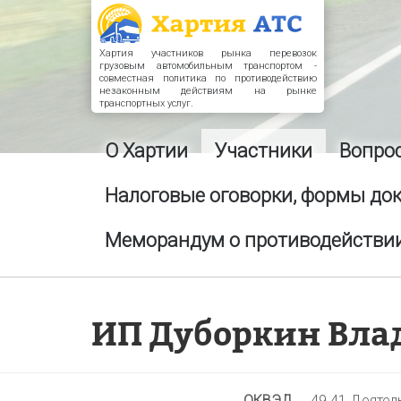
Хартия участников рынка перевозок
грузовым автомобильным транспортом -
совместная политика по противодействию
незаконным действиям на рынке
транспортных услуг.
О Хартии
Участники
Вопро
Налоговые оговорки, формы до
Меморандум о противодействии
ИП Дуборкин Вла
ОКВЭД
49.41 Деятел