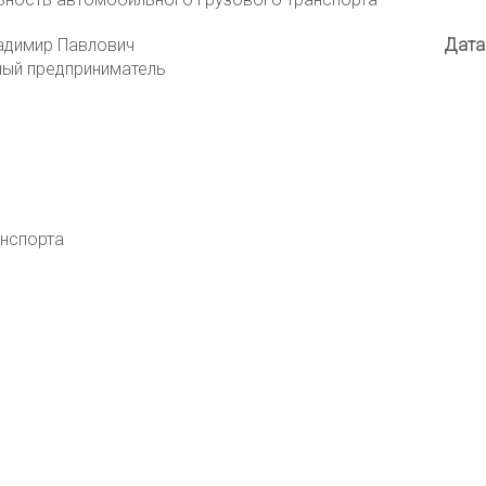
адимир Павлович
Дата
ный предприниматель
нспорта