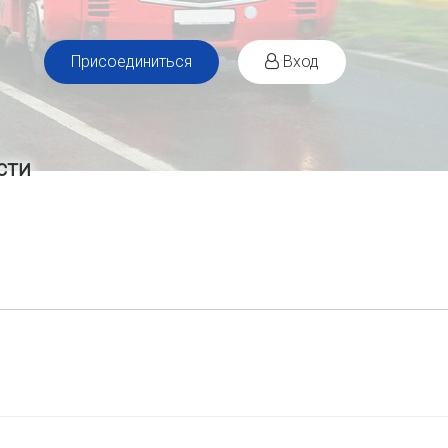
Присоединиться
Вход
сти