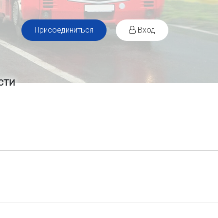
Присоединиться
Вход
сти