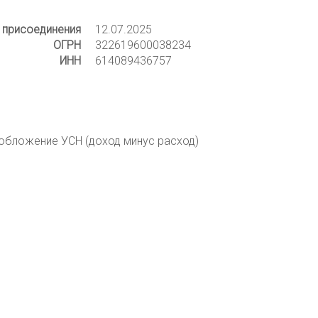
 присоединения
12.07.2025
ОГРН
322619600038234
ИНН
614089436757
ообложение УСН (доход минус расход)