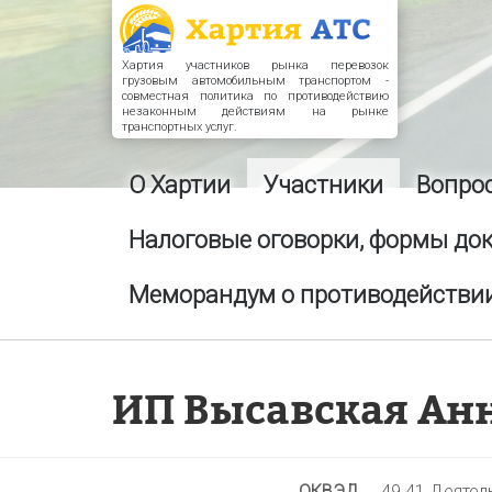
Хартия участников рынка перевозок
грузовым автомобильным транспортом -
совместная политика по противодействию
незаконным действиям на рынке
транспортных услуг.
О Хартии
Участники
Вопро
Налоговые оговорки, формы до
Меморандум о противодействии
ИП Высавская Ан
ОКВЭД
49.41 Деятел