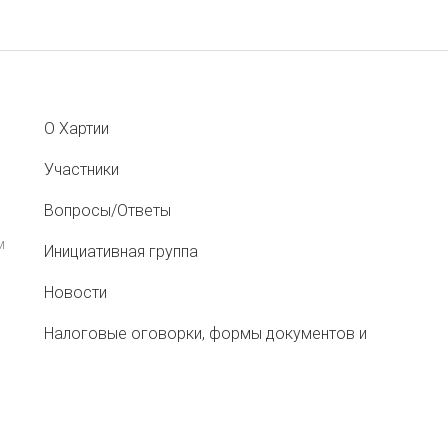
О Хартии
Участники
Вопросы/Ответы
м
Инициативная группа
Новости
Налоговые оговорки, формы документов и
рекомендации
Меморандум о противодействии «перегрузам»
при перевозке сельхозсырья