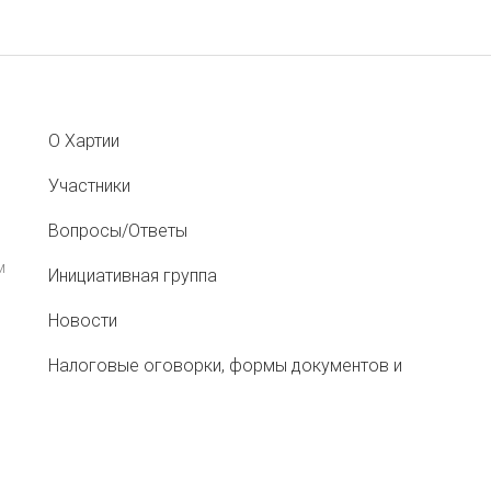
О Хартии
Участники
Вопросы/Ответы
м
Инициативная группа
Новости
Налоговые оговорки, формы документов и
рекомендации
Меморандум о противодействии «перегрузам»
при перевозке сельхозсырья