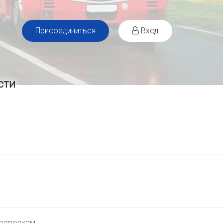
Присоединиться
Вход
сти
еревозкам