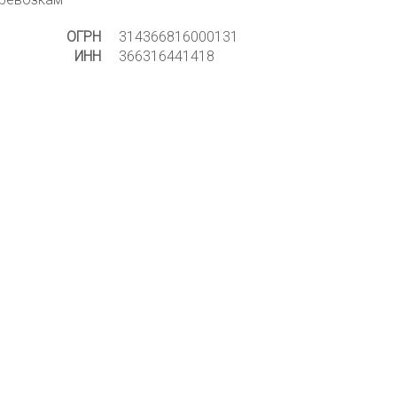
ОГРН
314366816000131
ИНН
366316441418