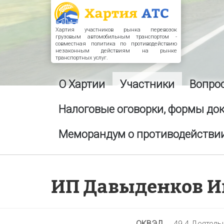
Хартия участников рынка перевозок
грузовым автомобильным транспортом -
совместная политика по противодействию
незаконным действиям на рынке
транспортных услуг.
О Хартии
Участники
Вопро
Налоговые оговорки, формы до
Меморандум о противодействии
ИП Давыденков И
ОКВЭД
49.4 Деятель