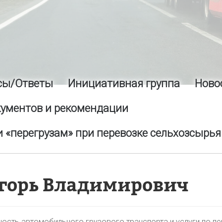
сы/Ответы
Инициативная группа
Ново
кументов и рекомендации
 «перегрузам» при перевозке сельхозсырья
горь Владимирович
ность автомобильного грузового транспорта и услуги по п