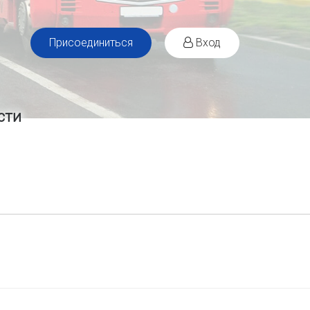
Присоединиться
Вход
сти