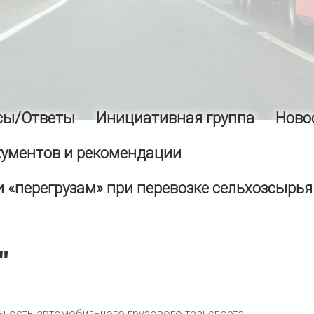
сы/Ответы
Инициативная группа
Ново
кументов и рекомендации
 «перегрузам» при перевозке сельхозсырья
"
ьность автомобильного грузового транспорта