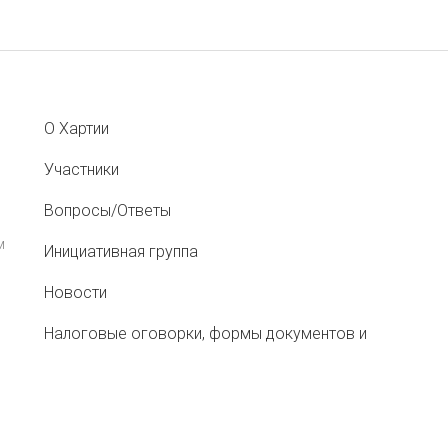
О Хартии
Участники
Вопросы/Ответы
м
Инициативная группа
Новости
Налоговые оговорки, формы документов и
рекомендации
Меморандум о противодействии «перегрузам»
при перевозке сельхозсырья